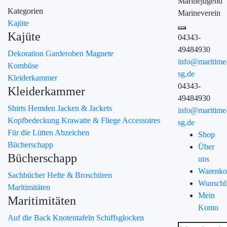
Marinejugend
Kategorien
Marineverein
Kajüte
Kajüte
04343-
49484930
Dekoration
Garderoben
Magnete
info@maritime
Kombüse
sg.de
Kleiderkammer
04343-
Kleiderkammer
49484930
Shirts
Hemden
Jacken & Jackets
info@maritime
Kopfbedeckung
Krawatte & Fliege
Accessoires
sg.de
Für die Lütten
Abzeichen
Shop
Bücherschapp
Über
Bücherschapp
uns
Warenko
Sachbücher
Hefte & Broschüren
Wunschli
Maritimitäten
Mein
Maritimitäten
Konto
Auf die Back
Knotentafeln
Schiffsglocken