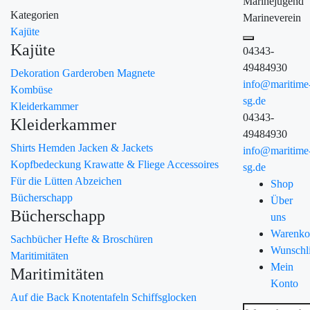
Marinejugend
Kategorien
Marineverein
Kajüte
Kajüte
04343-
49484930
Dekoration
Garderoben
Magnete
info@maritime
Kombüse
sg.de
Kleiderkammer
04343-
Kleiderkammer
49484930
Shirts
Hemden
Jacken & Jackets
info@maritime
Kopfbedeckung
Krawatte & Fliege
Accessoires
sg.de
Für die Lütten
Abzeichen
Shop
Bücherschapp
Über
Bücherschapp
uns
Warenko
Sachbücher
Hefte & Broschüren
Wunschli
Maritimitäten
Mein
Maritimitäten
Konto
Auf die Back
Knotentafeln
Schiffsglocken