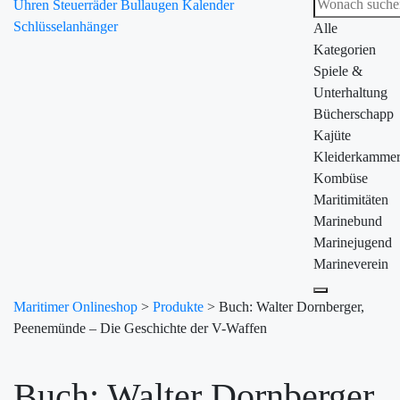
Uhren
Steuerräder
Bullaugen
Kalender
Schlüsselanhänger
Alle
Kategorien
Spiele &
Unterhaltung
Bücherschapp
Kajüte
Kleiderkamme
Kombüse
Maritimitäten
Marinebund
Marinejugend
Marineverein
Maritimer Onlineshop
>
Produkte
>
Buch: Walter Dornberger,
Peenemünde – Die Geschichte der V-Waffen
Buch: Walter Dornberger,