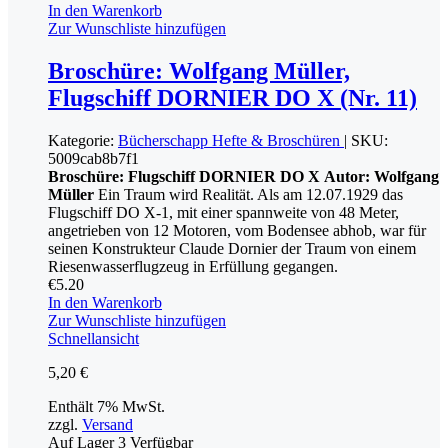
In den Warenkorb
Zur Wunschliste hinzufügen
Broschüre: Wolfgang Müller,
Flugschiff DORNIER DO X (Nr. 11)
Kategorie:
Bücherschapp
Hefte & Broschüren
|
SKU:
5009cab8b7f1
Broschüre: Flugschiff DORNIER DO X
Autor: Wolfgang
Müller
Ein Traum wird Realität. Als am 12.07.1929 das
Flugschiff DO X-1, mit einer spannweite von 48 Meter,
angetrieben von 12 Motoren, vom Bodensee abhob, war für
seinen Konstrukteur Claude Dornier der Traum von einem
Riesenwasserflugzeug in Erfüllung gegangen.
€
5.20
In den Warenkorb
Zur Wunschliste hinzufügen
Schnellansicht
5,20
€
Enthält 7% MwSt.
zzgl.
Versand
Auf Lager
3
Verfügbar