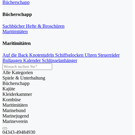
Bücherschapp
Bücherschapp
Sachbücher
Hefte & Broschüren
Maritimitäten
Maritimitäten
Auf die Back
Knotentafeln
Schiffsglocken
Uhren
Steuerräder
Bullaugen
Kalender
Schlüsselanhänger
Alle Kategorien
Spiele & Unterhaltung
Bücherschapp
Kajüte
Kleiderkammer
Kombüse
Maritimitäten
Marinebund
Marinejugend
Marineverein
04343-49484930