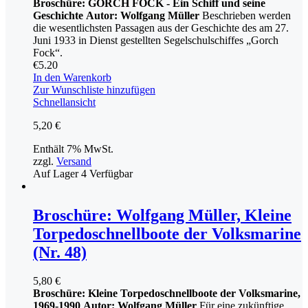
Broschüre: GORCH FOCK - Ein Schiff und seine
Geschichte
Autor: Wolfgang Müller
Beschrieben werden
die wesentlichsten Passagen aus der Geschichte des am 27.
Juni 1933 in Dienst gestellten Segelschulschiffes „Gorch
Fock“.
€
5.20
In den Warenkorb
Zur Wunschliste hinzufügen
Schnellansicht
5,20
€
Enthält 7% MwSt.
zzgl.
Versand
Auf Lager
4
Verfügbar
Broschüre: Wolfgang Müller, Kleine
Torpedoschnellboote der Volksmarine
(Nr. 48)
5,80
€
Broschüre: Kleine Torpedoschnellboote der Volksmarine,
1969-1990
Autor: Wolfgang Müller
Für eine zukünftige