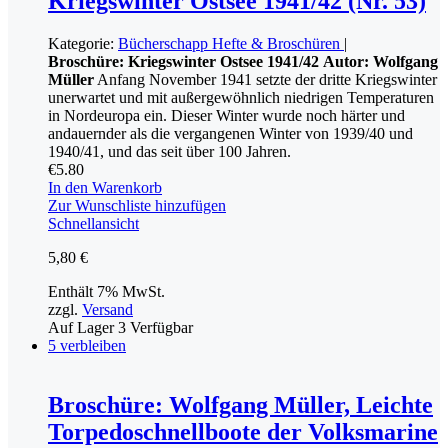
Kriegswinter Ostsee 1941/42 (Nr. 53)
Kategorie:
Bücherschapp
Hefte & Broschüren
|
Broschüre: Kriegswinter Ostsee 1941/42
Autor: Wolfgang
Müller
Anfang November 1941 setzte der dritte Kriegswinter
unerwartet und mit außergewöhnlich niedrigen Temperaturen
in Nordeuropa ein. Dieser Winter wurde noch härter und
andauernder als die vergangenen Winter von 1939/40 und
1940/41, und das seit über 100 Jahren.
€
5.80
In den Warenkorb
Zur Wunschliste hinzufügen
Schnellansicht
5,80
€
Enthält 7% MwSt.
zzgl.
Versand
Auf Lager
3
Verfügbar
5 verbleiben
Broschüre: Wolfgang Müller, Leichte
Torpedoschnellboote der Volksmarine