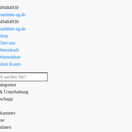
-49484930
aritime-sg.de
-49484930
aritime-sg.de
Shop
Über uns
Warenkorb
Wunschliste
Mein Konto
ategorien
 & Unterhaltung
schapp
rkammer
se
itäten