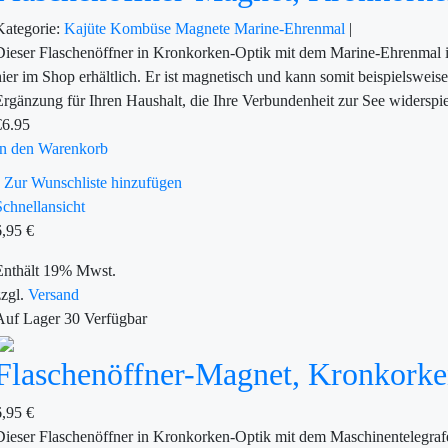
Kategorie:
Kajüte
Kombüse
Magnete
Marine-Ehrenmal
|
Dieser Flaschenöffner in Kronkorken-Optik mit dem Marine-Ehrenmal ist
hier im Shop erhältlich. Er ist magnetisch und kann somit beispielsweis
Ergänzung für Ihren Haushalt, die Ihre Verbundenheit zur See widerspie
€
6.95
In den Warenkorb
Zur Wunschliste hinzufügen
Schnellansicht
6,95
€
Enthält 19% Mwst.
zzgl.
Versand
Auf Lager
30
Verfügbar
Flaschenöffner-Magnet, Kronkorke
6,95
€
Dieser Flaschenöffner in Kronkorken-Optik mit dem Maschinentelegrafen