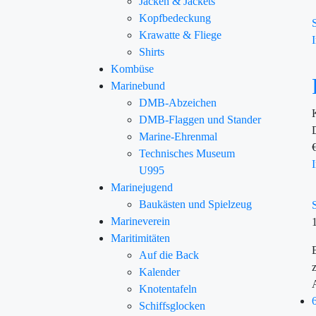
Jacken & Jackets
Kopfbedeckung
Krawatte & Fliege
Shirts
Kombüse
Marinebund
DMB-Abzeichen
DMB-Flaggen und Stander
Marine-Ehrenmal
Technisches Museum
U995
Marinejugend
Baukästen und Spielzeug
Marineverein
Maritimitäten
Auf die Back
Kalender
Knotentafeln
Schiffsglocken