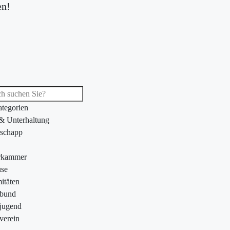
en!
ategorien
 & Unterhaltung
schapp
rkammer
se
itäten
ebund
jugend
verein