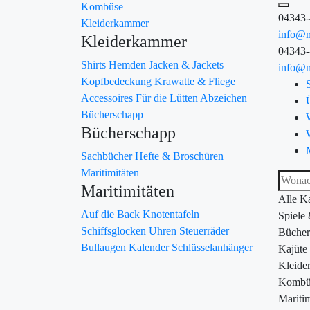
Kombüse
04343
Kleiderkammer
info@m
Kleiderkammer
04343
Shirts
Hemden
Jacken & Jackets
info@m
Kopfbedeckung
Krawatte & Fliege
Accessoires
Für die Lütten
Abzeichen
Bücherschapp
Bücherschapp
Sachbücher
Hefte & Broschüren
Maritimitäten
Maritimitäten
Alle K
Auf die Back
Knotentafeln
Spiele
Schiffsglocken
Uhren
Steuerräder
Bücher
Bullaugen
Kalender
Schlüsselanhänger
Kajüte
Kleide
Kombü
Maritim