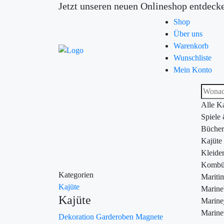
Jetzt unseren neuen Onlineshop entdeck
Shop
Über uns
Warenkorb
Wunschliste
Mein Konto
Alle K
Spiele
Bücher
Kajüte
Kleide
Kombü
Kategorien
Maritim
Kajüte
Marin
Kajüte
Marine
Marine
Dekoration
Garderoben
Magnete