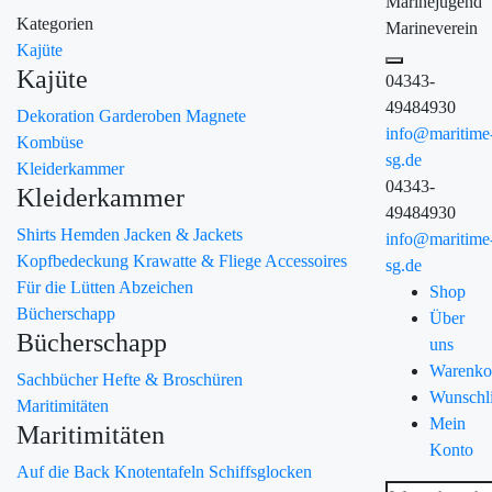
Marinejugend
Kategorien
Marineverein
Kajüte
Kajüte
04343-
49484930
Dekoration
Garderoben
Magnete
info@maritime
Kombüse
sg.de
Kleiderkammer
04343-
Kleiderkammer
49484930
Shirts
Hemden
Jacken & Jackets
info@maritime
Kopfbedeckung
Krawatte & Fliege
Accessoires
sg.de
Für die Lütten
Abzeichen
Shop
Bücherschapp
Über
Bücherschapp
uns
Warenko
Sachbücher
Hefte & Broschüren
Wunschli
Maritimitäten
Mein
Maritimitäten
Konto
Auf die Back
Knotentafeln
Schiffsglocken