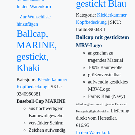
gestickt Blau
In den Warenkorb
Kategorie:
Kleiderkammer
Zur Wunschliste
Kopfbedeckung
|
SKU:
hinzufügen
ffaf4d890d43-1
Ballcap,
Ballcap mit gesticktem
MARINE,
MRV
-Logo
angenehm zu
gestickt,
tragendes Material
Khaki
100% Baumwolle
größenverstellbar
Kategorie:
Kleiderkammer
aufwendig gesticktes
Kopfbedeckung
|
SKU:
MRV-Logo
9340950381
Farbe: Blau (Navy)
Baseball-Cap MARINE
Abbildung kann vom Original in Farbe und
aus hochwertigem
Lieferung
Form geringfügig abweichen.
Baumwollgewebe
direkt vom Hersteller.
verstärkter Schirm
€
16.95
Zeichen aufwendig
In den Warenkorb