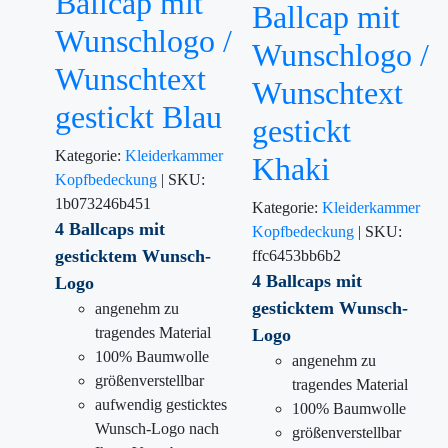
Ballcap mit
Ballcap mit
Wunschlogo /
Wunschlogo /
Wunschtext
Wunschtext
gestickt Blau
gestickt
Kategorie:
Kleiderkammer
Khaki
Kopfbedeckung
|
SKU:
1b073246b451
Kategorie:
Kleiderkammer
4 Ballcaps mit
Kopfbedeckung
|
SKU:
gesticktem
Wunsch-
ffc6453bb6b2
4 Ballcaps mit
Logo
gesticktem
Wunsch-
angenehm zu
tragendes Material
Logo
100% Baumwolle
angenehm zu
größenverstellbar
tragendes Material
aufwendig gesticktes
100% Baumwolle
Wunsch-Logo nach
größenverstellbar