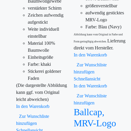
Baumwollgewebe
größenverstellbar
verstärkter Schirm
aufwendig gesticktes
Zeichen aufwendig
MRV-Logo
aufgestickt
Farbe: Blau (Navy)
Weite individuell
Abbildung kann vom Original in Farbe und
einstellbar
Lieferung
Form geringfügig abweichen.
Material 100%
direkt vom Hersteller.
Baumwolle
In den Warenkorb
Einheitsgröße
Farbe: khaki
Zur Wunschliste
Stickerei goldener
hinzufügen
Faden
Schnellansicht
(Die dargestellte Abbildung
In den Warenkorb
kann ggf. vom Original
Zur Wunschliste
leicht abweichen)
hinzufügen
In den Warenkorb
Ballcap,
Zur Wunschliste
MRV-Logo
hinzufügen
Schnellansicht