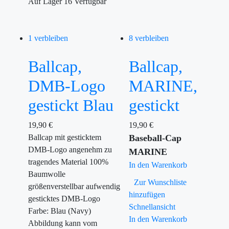
Auf Lager
16
Verfügbar
1 verbleiben
8 verbleiben
Ballcap,
Ballcap,
DMB-Logo
MARINE,
gestickt Blau
gestickt
19,90
€
19,90
€
Ballcap mit gesticktem
Baseball-Cap
DMB-Logo angenehm zu
MARINE
tragendes Material 100%
In den Warenkorb
Baumwolle
Zur Wunschliste
größenverstellbar aufwendig
hinzufügen
gesticktes DMB-Logo
Schnellansicht
Farbe: Blau (Navy)
In den Warenkorb
Abbildung kann vom