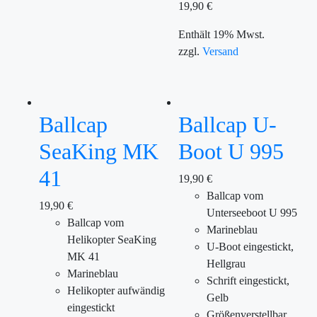
19,90
€
Enthält 19% Mwst.
zzgl.
Versand
Ballcap
Ballcap U-
SeaKing MK
Boot U 995
41
19,90
€
Ballcap vom
19,90
€
Unterseeboot U 995
Ballcap vom
Marineblau
Helikopter SeaKing
U-Boot eingestickt,
MK 41
Hellgrau
Marineblau
Schrift eingestickt,
Helikopter aufwändig
Gelb
eingestickt
Größenverstellbar