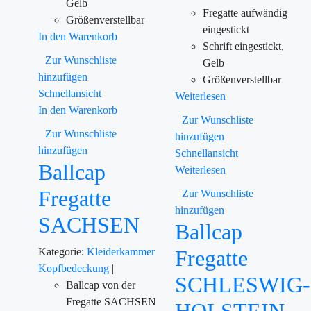
Gelb
Fregatte aufwändig
Größenverstellbar
eingestickt
In den Warenkorb
Schrift eingestickt,
Zur Wunschliste
Gelb
hinzufügen
Größenverstellbar
Schnellansicht
Weiterlesen
In den Warenkorb
Zur Wunschliste
Zur Wunschliste
hinzufügen
hinzufügen
Schnellansicht
Ballcap
Weiterlesen
Fregatte
Zur Wunschliste
hinzufügen
SACHSEN
Ballcap
Kategorie:
Kleiderkammer
Fregatte
Kopfbedeckung
|
SCHLESWIG-
Ballcap von der
Fregatte SACHSEN
HOLSTEIN