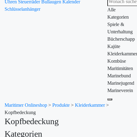
Uhren
Steuerräder
Bullaugen
Kalender
Schlüsselanhänger
Alle
Kategorien
Spiele &
Unterhaltung
Bücherschapp
Kajüte
Kleiderkamme
Kombüse
Maritimitäten
Marinebund
Marinejugend
Marineverein
Maritimer Onlineshop
>
Produkte
>
Kleiderkammer
>
Kopfbedeckung
Kopfbedeckung
Kategorien