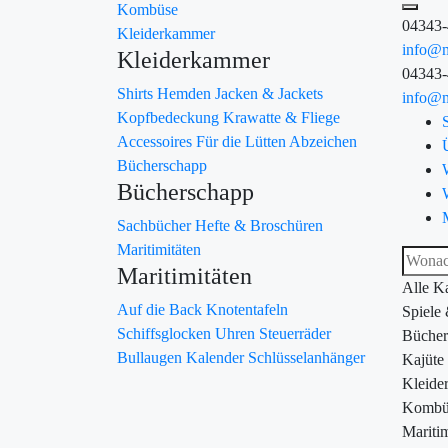
Kombüse
04343
Kleiderkammer
info@m
Kleiderkammer
04343
Shirts
Hemden
Jacken & Jackets
info@m
Kopfbedeckung
Krawatte & Fliege
Accessoires
Für die Lütten
Abzeichen
Bücherschapp
Bücherschapp
Sachbücher
Hefte & Broschüren
Maritimitäten
Maritimitäten
Alle K
Auf die Back
Knotentafeln
Spiele
Schiffsglocken
Uhren
Steuerräder
Bücher
Bullaugen
Kalender
Schlüsselanhänger
Kajüte
Kleide
Kombü
Maritim