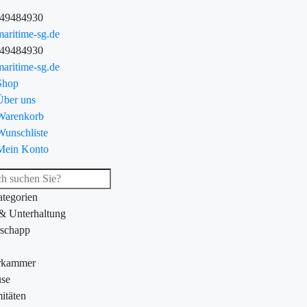
-49484930
aritime-sg.de
-49484930
aritime-sg.de
Shop
Über uns
Warenkorb
Wunschliste
Mein Konto
ategorien
 & Unterhaltung
schapp
rkammer
se
itäten