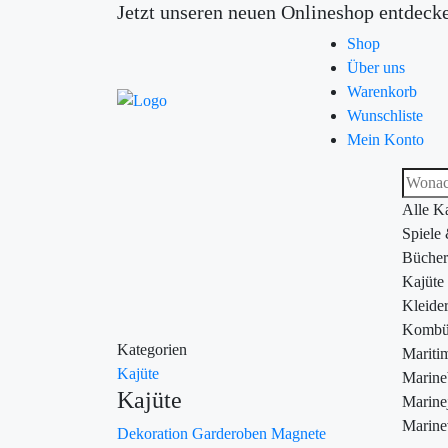
Jetzt unseren neuen Onlineshop entdeck
Shop
Über uns
Warenkorb
Wunschliste
Mein Konto
Alle K
Spiele
Bücher
Kajüte
Kleide
Kombü
Kategorien
Maritim
Kajüte
Marin
Kajüte
Marine
Marine
Dekoration
Garderoben
Magnete