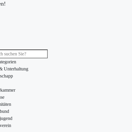
en!
ategorien
 & Unterhaltung
schapp
rkammer
se
itäten
ebund
jugend
verein