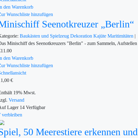
In den Warenkorb
Zur Wunschliste hinzufügen
Minischiff Seenotkreuzer „Berlin“
Kategorie:
Baukästen und Spielzeug
Dekoration
Kajüte
Maritimitäten
|
Das Minischiff des Seenotkreuzers "Berlin" - zum Sammeln, Aufstellen
€
11.00
In den Warenkorb
Zur Wunschliste hinzufügen
Schnellansicht
11,00
€
Enthält 19% Mwst.
zzgl.
Versand
Auf Lager
14
Verfügbar
7 verbleiben
Spiel, 50 Meerestiere erkennen un