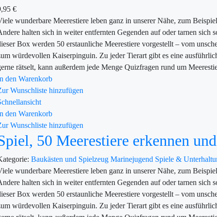
9,95
€
Viele wunderbare Meerestiere leben ganz in unserer Nähe, zum Beispiel
Andere halten sich in weiter entfernten Gegenden auf oder tarnen sich s
dieser Box werden 50 erstaunliche Meerestiere vorgestellt – vom unschei
zum würdevollen Kaiserpinguin. Zu jeder Tierart gibt es eine ausführl
gerne rätselt, kann außerdem jede Menge Quizfragen rund um Meerestie
In den Warenkorb
Zur Wunschliste hinzufügen
Schnellansicht
In den Warenkorb
Zur Wunschliste hinzufügen
Spiel, 50 Meerestiere erkennen un
Kategorie:
Baukästen und Spielzeug
Marinejugend
Spiele & Unterhalt
Viele wunderbare Meerestiere leben ganz in unserer Nähe, zum Beispiel
Andere halten sich in weiter entfernten Gegenden auf oder tarnen sich s
dieser Box werden 50 erstaunliche Meerestiere vorgestellt – vom unschei
zum würdevollen Kaiserpinguin. Zu jeder Tierart gibt es eine ausführl