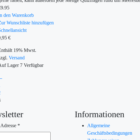
gerne rätselt, kann außerdem jede Menge Quizfragen rund um Meerestie
€
9.95
In den Warenkorb
Zur Wunschliste hinzufügen
Schnellansicht
9,95
€
Enthält 19% Mwst.
zzgl.
Versand
Auf Lager
7
Verfügbar
←
1
2
3
sletter
Informationen
 Adresse
*
Allgemeine
Geschäftsbedingungen