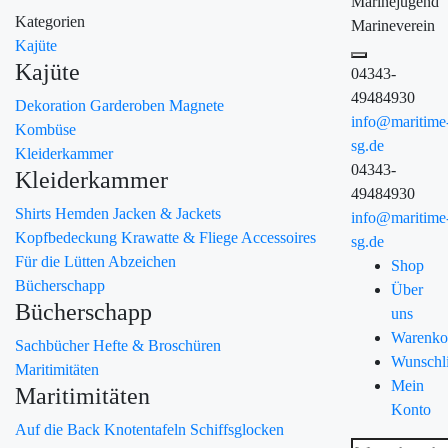
Marinejugend
Kategorien
Marineverein
Kajüte
Kajüte
04343-
49484930
Dekoration
Garderoben
Magnete
info@maritime
Kombüse
sg.de
Kleiderkammer
04343-
Kleiderkammer
49484930
Shirts
Hemden
Jacken & Jackets
info@maritime
Kopfbedeckung
Krawatte & Fliege
Accessoires
sg.de
Für die Lütten
Abzeichen
Shop
Bücherschapp
Über
Bücherschapp
uns
Warenko
Sachbücher
Hefte & Broschüren
Wunschli
Maritimitäten
Mein
Maritimitäten
Konto
Auf die Back
Knotentafeln
Schiffsglocken