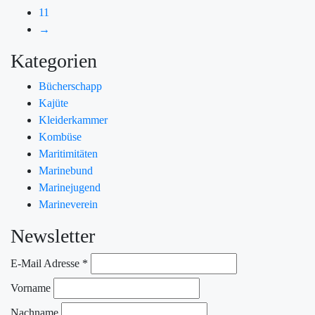
11
→
Kategorien
Bücherschapp
Kajüte
Kleiderkammer
Kombüse
Maritimitäten
Marinebund
Marinejugend
Marineverein
Newsletter
E-Mail Adresse
*
Vorname
Nachname