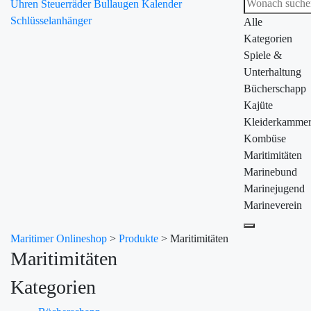
Uhren
Steuerräder
Bullaugen
Kalender
Schlüsselanhänger
Alle
Kategorien
Spiele &
Unterhaltung
Bücherschapp
Kajüte
Kleiderkamme
Kombüse
Maritimitäten
Marinebund
Marinejugend
Marineverein
Maritimer Onlineshop
>
Produkte
>
Maritimitäten
Maritimitäten
Kategorien