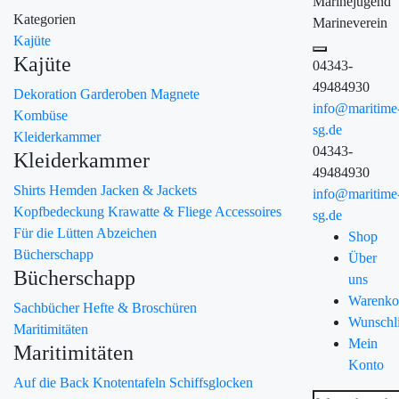
Marinejugend
Kategorien
Marineverein
Kajüte
Kajüte
04343-
49484930
Dekoration
Garderoben
Magnete
info@maritime
Kombüse
sg.de
Kleiderkammer
04343-
Kleiderkammer
49484930
Shirts
Hemden
Jacken & Jackets
info@maritime
Kopfbedeckung
Krawatte & Fliege
Accessoires
sg.de
Für die Lütten
Abzeichen
Shop
Bücherschapp
Über
Bücherschapp
uns
Warenko
Sachbücher
Hefte & Broschüren
Wunschli
Maritimitäten
Mein
Maritimitäten
Konto
Auf die Back
Knotentafeln
Schiffsglocken