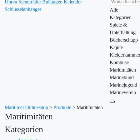
Uhren
Steuerräder
Bullaugen
Kalender
Schlüsselanhänger
Alle
Kategorien
Spiele &
Unterhaltung
Bücherschapp
Kajüte
Kleiderkamme
Kombüse
Maritimitäten
Marinebund
Marinejugend
Marineverein
Maritimer Onlineshop
>
Produkte
>
Maritimitäten
Maritimitäten
Kategorien