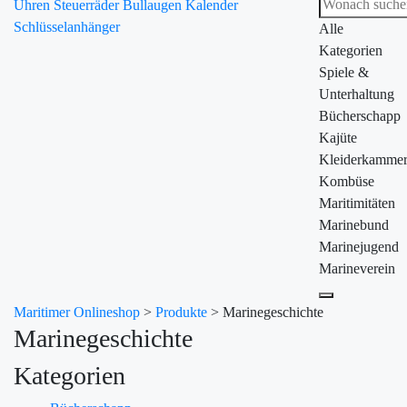
Uhren
Steuerräder
Bullaugen
Kalender
Schlüsselanhänger
Alle
Kategorien
Spiele &
Unterhaltung
Bücherschapp
Kajüte
Kleiderkamme
Kombüse
Maritimitäten
Marinebund
Marinejugend
Marineverein
Maritimer Onlineshop
>
Produkte
>
Marinegeschichte
Marinegeschichte
Kategorien