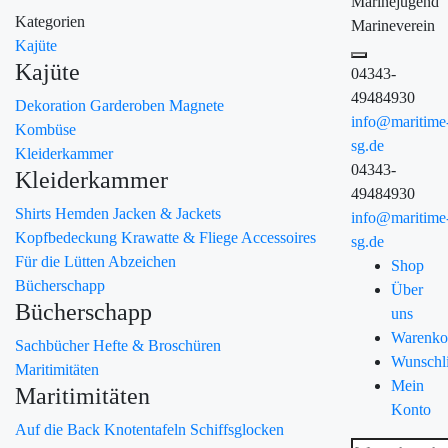
Marinejugend
Kategorien
Marineverein
Kajüte
Kajüte
04343-
49484930
Dekoration
Garderoben
Magnete
info@maritime
Kombüse
sg.de
Kleiderkammer
04343-
Kleiderkammer
49484930
Shirts
Hemden
Jacken & Jackets
info@maritime
Kopfbedeckung
Krawatte & Fliege
Accessoires
sg.de
Für die Lütten
Abzeichen
Shop
Bücherschapp
Über
Bücherschapp
uns
Warenko
Sachbücher
Hefte & Broschüren
Wunschli
Maritimitäten
Mein
Maritimitäten
Konto
Auf die Back
Knotentafeln
Schiffsglocken