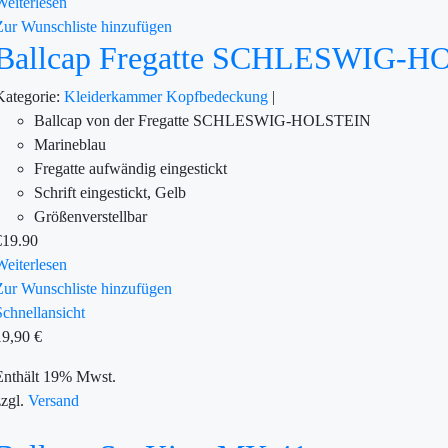
Weiterlesen
Zur Wunschliste hinzufügen
Ballcap Fregatte SCHLESWIG-
Kategorie:
Kleiderkammer
Kopfbedeckung
|
Ballcap von der Fregatte SCHLESWIG-HOLSTEIN
Marineblau
Fregatte aufwändig eingestickt
Schrift eingestickt, Gelb
Größenverstellbar
€
19.90
Weiterlesen
Zur Wunschliste hinzufügen
Schnellansicht
19,90
€
Enthält 19% Mwst.
zzgl.
Versand