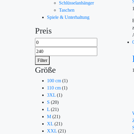
Schlüsselanhänger
Taschen
Spiele & Unterhaltung
Preis
Filter
Größe
100 cm
(1)
110 cm
(1)
3XL
(1)
S
(20)
L
(21)
M
(21)
XL
(21)
XXL
(21)