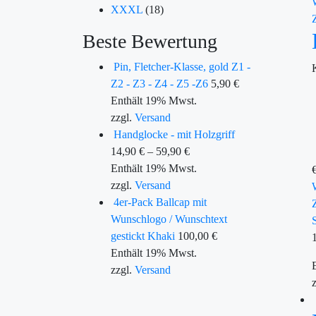
XXXL
(18)
Beste Bewertung
Pin, Fletcher-Klasse, gold Z1 -
Z2 - Z3 - Z4 - Z5 -Z6
5,90
€
Enthält 19% Mwst.
zzgl.
Versand
Handglocke - mit Holzgriff
14,90
€
–
59,90
€
Enthält 19% Mwst.
zzgl.
Versand
4er-Pack Ballcap mit
Wunschlogo / Wunschtext
gestickt Khaki
100,00
€
Enthält 19% Mwst.
zzgl.
Versand