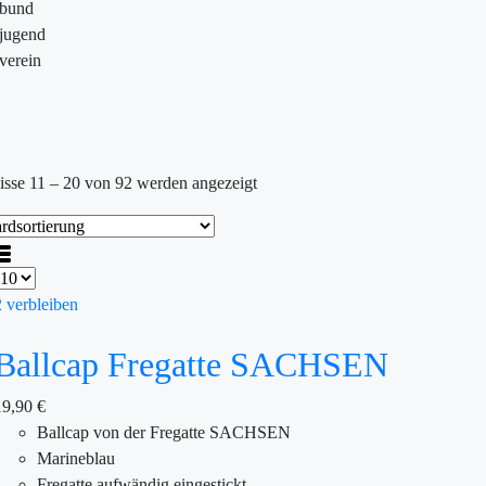
ebund
jugend
verein
isse 11 – 20 von 92 werden angezeigt
2 verbleiben
Ballcap Fregatte SACHSEN
19,90
€
Ballcap von der Fregatte SACHSEN
Marineblau
Fregatte aufwändig eingestickt