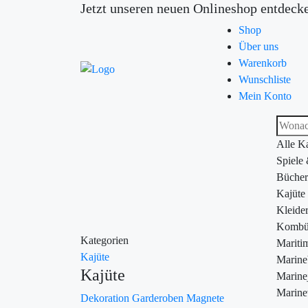
Jetzt unseren neuen Onlineshop entdeck
Shop
Über uns
Warenkorb
Wunschliste
Mein Konto
Alle K
Spiele
Bücher
Kajüte
Kleide
Kombü
Kategorien
Maritim
Kajüte
Marin
Kajüte
Marine
Marine
Dekoration
Garderoben
Magnete