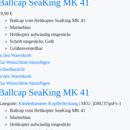
Ballcap SeaKing MK 41
19,90
€
Ballcap vom Helikopter SeaKing MK 41
Marineblau
Helikopter aufwändig eingestickt
Schrift eingestickt, Gelb
Größenverstellbar
In den Warenkorb
Zur Wunschliste hinzufügen
Schnellansicht
In den Warenkorb
Zur Wunschliste hinzufügen
Ballcap SeaKing MK 41
Kategorie:
Kleiderkammer
Kopfbedeckung
|
SKU:
jD8U37qnFv-1
Ballcap vom Helikopter SeaKing MK 41
Marineblau
Helikopter aufwändig eingestickt