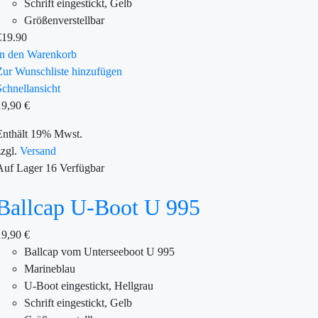
Schrift eingestickt, Gelb
Größenverstellbar
€
19.90
In den Warenkorb
Zur Wunschliste hinzufügen
Schnellansicht
19,90
€
Enthält 19% Mwst.
zzgl.
Versand
Auf Lager
16
Verfügbar
Ballcap U-Boot U 995
19,90
€
Ballcap vom Unterseeboot U 995
Marineblau
U-Boot eingestickt, Hellgrau
Schrift eingestickt, Gelb