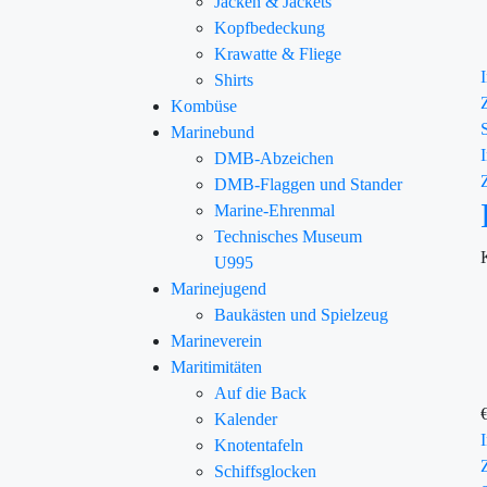
Jacken & Jackets
Kopfbedeckung
Krawatte & Fliege
Shirts
Kombüse
Marinebund
DMB-Abzeichen
DMB-Flaggen und Stander
Marine-Ehrenmal
Technisches Museum
U995
Marinejugend
Baukästen und Spielzeug
Marineverein
Maritimitäten
Auf die Back
Kalender
Knotentafeln
Schiffsglocken