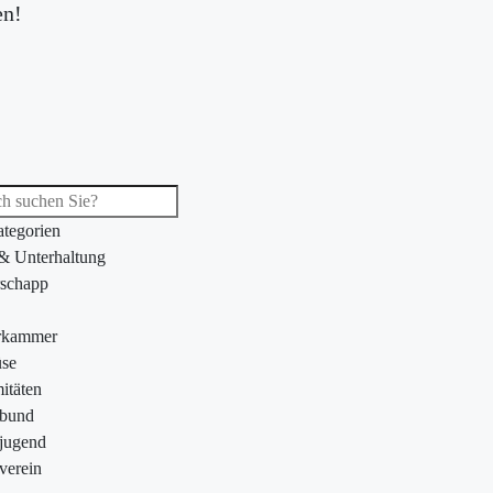
en!
ategorien
 & Unterhaltung
schapp
rkammer
se
itäten
ebund
jugend
verein