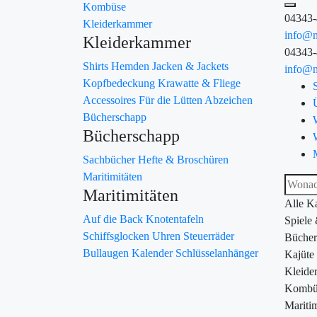
Kombüse
04343
Kleiderkammer
info@m
Kleiderkammer
04343
Shirts
Hemden
Jacken & Jackets
info@m
Kopfbedeckung
Krawatte & Fliege
Accessoires
Für die Lütten
Abzeichen
Bücherschapp
Bücherschapp
Sachbücher
Hefte & Broschüren
Maritimitäten
Maritimitäten
Alle K
Auf die Back
Knotentafeln
Spiele
Schiffsglocken
Uhren
Steuerräder
Bücher
Bullaugen
Kalender
Schlüsselanhänger
Kajüte
Kleide
Kombü
Maritim