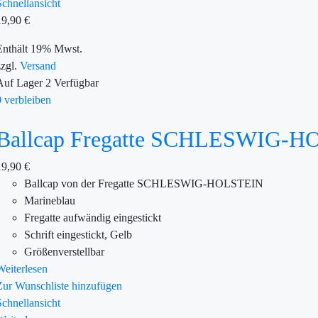
Schnellansicht
19,90
€
Enthält 19% Mwst.
zzgl.
Versand
Auf Lager
2
Verfügbar
0 verbleiben
Ballcap Fregatte SCHLESWIG-
19,90
€
Ballcap von der Fregatte SCHLESWIG-HOLSTEIN
Marineblau
Fregatte aufwändig eingestickt
Schrift eingestickt, Gelb
Größenverstellbar
Weiterlesen
Zur Wunschliste hinzufügen
Schnellansicht