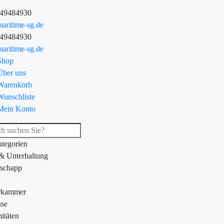
-49484930
aritime-sg.de
-49484930
aritime-sg.de
Shop
Über uns
Warenkorb
Wunschliste
Mein Konto
ategorien
 & Unterhaltung
schapp
rkammer
se
itäten