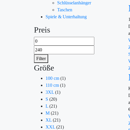
Schlüsselanhänger
Taschen
Spiele & Unterhaltung
Preis
Filter
Größe
100 cm
(1)
110 cm
(1)
3XL
(1)
S
(20)
L
(21)
M
(21)
XL
(21)
XXL
(21)