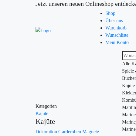
Jetzt unseren neuen Onlineshop entdeck
Shop
Über uns
Warenkorb
Wunschliste
Mein Konto
Alle K
Spiele
Bücher
Kajüte
Kleide
Kombü
Kategorien
Maritim
Kajüte
Marin
Kajüte
Marine
Marine
Dekoration
Garderoben
Magnete