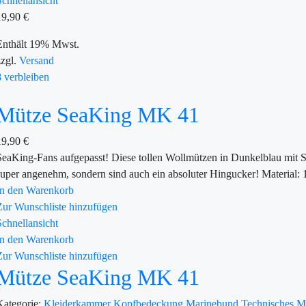
Schnellansicht
19,90
€
Enthält 19% Mwst.
zzgl.
Versand
8 verbleiben
Mütze SeaKing MK 41
19,90
€
SeaKing-Fans aufgepasst! Diese tollen Wollmützen in Dunkelblau mit S
super angenehm, sondern sind auch ein absoluter Hingucker! Material:
In den Warenkorb
Zur Wunschliste hinzufügen
Schnellansicht
In den Warenkorb
Zur Wunschliste hinzufügen
Mütze SeaKing MK 41
Kategorie:
Kleiderkammer
Kopfbedeckung
Marinebund
Technisches 