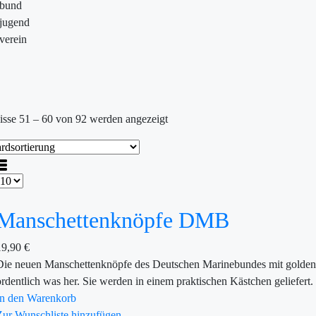
ebund
jugend
verein
isse 51 – 60 von 92 werden angezeigt
Manschettenknöpfe DMB
19,90
€
Die neuen Manschettenknöpfe des Deutschen Marinebundes mit golden
ordentlich was her. Sie werden in einem praktischen Kästchen geliefer
In den Warenkorb
Zur Wunschliste hinzufügen