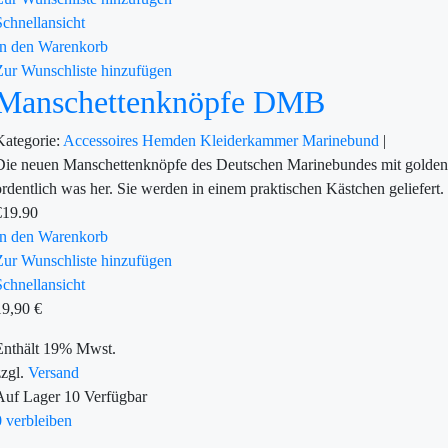
Schnellansicht
In den Warenkorb
Zur Wunschliste hinzufügen
Manschettenknöpfe DMB
Kategorie:
Accessoires
Hemden
Kleiderkammer
Marinebund
|
Die neuen Manschettenknöpfe des Deutschen Marinebundes mit golden
ordentlich was her. Sie werden in einem praktischen Kästchen geliefer
€
19.90
In den Warenkorb
Zur Wunschliste hinzufügen
Schnellansicht
19,90
€
Enthält 19% Mwst.
zzgl.
Versand
Auf Lager
10
Verfügbar
0 verbleiben