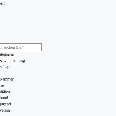
en!
ategorien
 & Unterhaltung
schapp
rkammer
se
itäten
ebund
jugend
verein