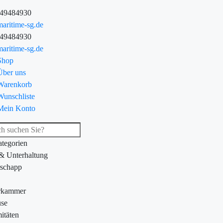
-49484930
aritime-sg.de
-49484930
aritime-sg.de
Shop
Über uns
Warenkorb
Wunschliste
Mein Konto
ategorien
 & Unterhaltung
schapp
rkammer
se
itäten