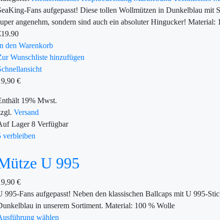
SeaKing-Fans aufgepasst! Diese tollen Wollmützen in Dunkelblau mit S
super angenehm, sondern sind auch ein absoluter Hingucker! Material:
€
19.90
In den Warenkorb
Zur Wunschliste hinzufügen
Schnellansicht
19,90
€
Enthält 19% Mwst.
zzgl.
Versand
Auf Lager
8
Verfügbar
5 verbleiben
Mütze U 995
19,90
€
U 995-Fans aufgepasst! Neben den klassischen Ballcaps mit U 995-Stic
Dunkelblau in unserem Sortiment. Material: 100 % Wolle
Ausführung wählen