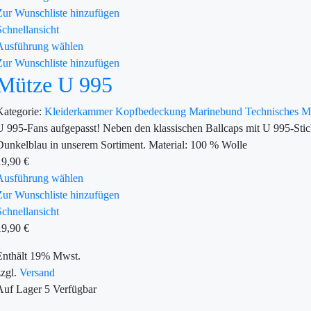
Zur Wunschliste hinzufügen
Schnellansicht
Ausführung wählen
Zur Wunschliste hinzufügen
Mütze U 995
Kategorie:
Kleiderkammer
Kopfbedeckung
Marinebund
Technisches 
U 995-Fans aufgepasst! Neben den klassischen Ballcaps mit U 995-Stic
Dunkelblau in unserem Sortiment. Material: 100 % Wolle
19,90
€
Ausführung wählen
Zur Wunschliste hinzufügen
Schnellansicht
19,90
€
Enthält 19% Mwst.
zzgl.
Versand
Auf Lager
5
Verfügbar