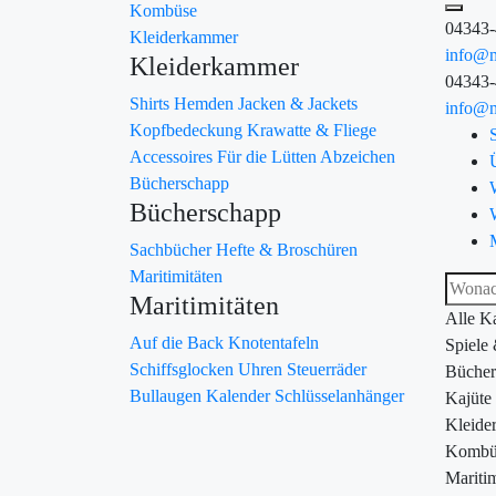
Kombüse
04343
Kleiderkammer
info@m
Kleiderkammer
04343
Shirts
Hemden
Jacken & Jackets
info@m
Kopfbedeckung
Krawatte & Fliege
Accessoires
Für die Lütten
Abzeichen
Bücherschapp
Bücherschapp
Sachbücher
Hefte & Broschüren
Maritimitäten
Maritimitäten
Alle K
Auf die Back
Knotentafeln
Spiele
Schiffsglocken
Uhren
Steuerräder
Bücher
Bullaugen
Kalender
Schlüsselanhänger
Kajüte
Kleide
Kombü
Maritim