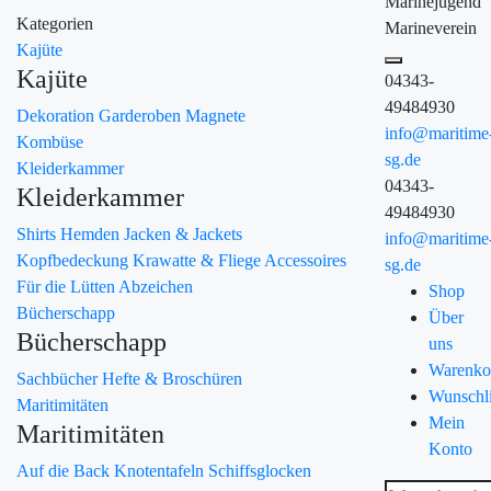
Marinejugend
Kategorien
Marineverein
Kajüte
Kajüte
04343-
49484930
Dekoration
Garderoben
Magnete
info@maritime
Kombüse
sg.de
Kleiderkammer
04343-
Kleiderkammer
49484930
Shirts
Hemden
Jacken & Jackets
info@maritime
Kopfbedeckung
Krawatte & Fliege
Accessoires
sg.de
Für die Lütten
Abzeichen
Shop
Bücherschapp
Über
Bücherschapp
uns
Warenko
Sachbücher
Hefte & Broschüren
Wunschli
Maritimitäten
Mein
Maritimitäten
Konto
Auf die Back
Knotentafeln
Schiffsglocken