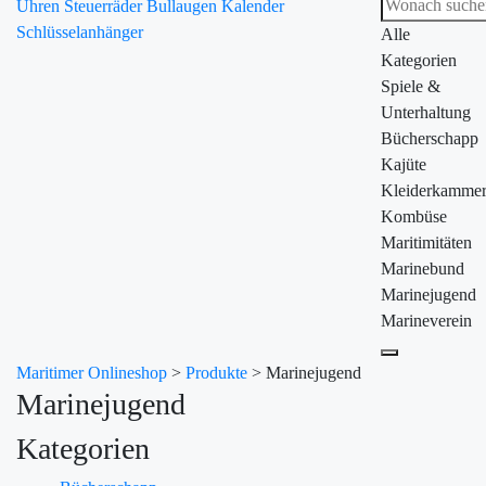
Uhren
Steuerräder
Bullaugen
Kalender
Schlüsselanhänger
Alle
Kategorien
Spiele &
Unterhaltung
Bücherschapp
Kajüte
Kleiderkamme
Kombüse
Maritimitäten
Marinebund
Marinejugend
Marineverein
Maritimer Onlineshop
>
Produkte
>
Marinejugend
Marinejugend
Kategorien