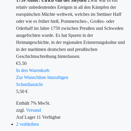
1759
Autor: Ulrich van der Heyden
Zwar war es ein
relativ unbedeutendes Ereignis in all den Kämpfen der
europäischen Mächte weltweit, welches im Stettiner Haff
oder wie es früher hieß, Pommersches-, Großes- oder
Oderhaff im Jahre 1759 zwischen Preußen und Schweden
ausgefochten wurde. Es hat Spuren in der
Heimatgeschichte, in der regionalen Erinnerungskultur und
in der maritimen deutschen und preußischen
Geschichtsschreibung hinterlassen.
€
5.50
In den Warenkorb
Zur Wunschliste hinzufügen
Schnellansicht
5,50
€
Enthält 7% MwSt.
zzgl.
Versand
Auf Lager
11
Verfügbar
2 verbleiben