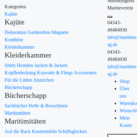
Marinejugend
Kategorien
Marineverein
Kajüte
Kajüte
04343-
49484930
Dekoration
Garderoben
Magnete
info@maritime
Kombüse
sg.de
Kleiderkammer
04343-
Kleiderkammer
49484930
Shirts
Hemden
Jacken & Jackets
info@maritime
Kopfbedeckung
Krawatte & Fliege
Accessoires
sg.de
Für die Lütten
Abzeichen
Shop
Bücherschapp
Über
Bücherschapp
uns
Warenko
Sachbücher
Hefte & Broschüren
Wunschli
Maritimitäten
Mein
Maritimitäten
Konto
Auf die Back
Knotentafeln
Schiffsglocken