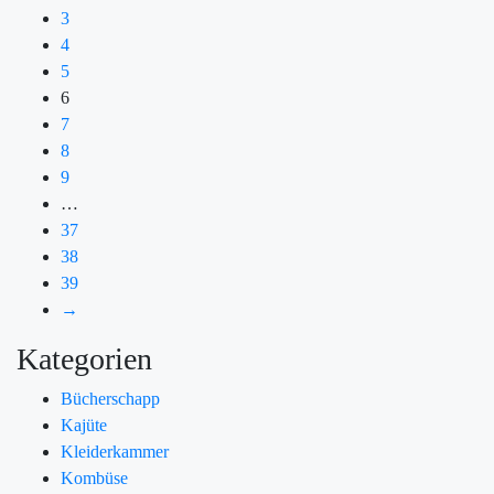
3
4
5
6
7
8
9
…
37
38
39
→
Kategorien
Bücherschapp
Kajüte
Kleiderkammer
Kombüse