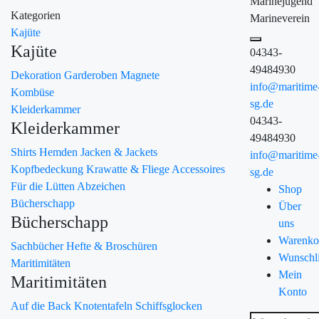
Marinejugend
Kategorien
Marineverein
Kajüte
Kajüte
04343-
49484930
Dekoration
Garderoben
Magnete
info@maritime
Kombüse
sg.de
Kleiderkammer
04343-
Kleiderkammer
49484930
Shirts
Hemden
Jacken & Jackets
info@maritime
Kopfbedeckung
Krawatte & Fliege
Accessoires
sg.de
Für die Lütten
Abzeichen
Shop
Bücherschapp
Über
Bücherschapp
uns
Warenko
Sachbücher
Hefte & Broschüren
Wunschli
Maritimitäten
Mein
Maritimitäten
Konto
Auf die Back
Knotentafeln
Schiffsglocken