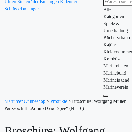
Uhren
Steuerräder
Bullaugen
Kalender
Schlüsselanhänger
Alle
Kategorien
Spiele &
Unterhaltung
Bücherschapp
Kajüte
Kleiderkamme
Kombüse
Maritimitäten
Marinebund
Marinejugend
Marineverein
Maritimer Onlineshop
>
Produkte
>
Broschüre: Wolfgang Müller,
Panzerschiff „Admiral Graf Spee“ (Nr. 16)
Broschüre: Wolfgang